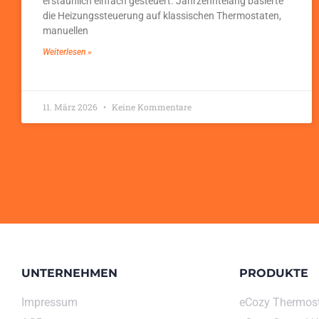
erstaunlich einfach gesteuert. Jahrzehntelang basierte
die Heizungssteuerung auf klassischen Thermostaten,
manuellen
Weiterlesen »
11. März 2026
Keine Kommentare
UNTERNEHMEN
PRODUKTE
Impressum
eCozy Thermos