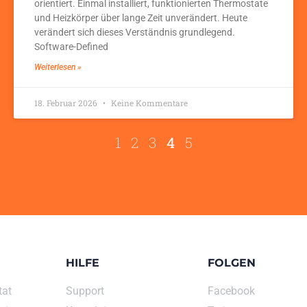
orientiert. Einmal installiert, funktionierten Thermostate
und Heizkörper über lange Zeit unverändert. Heute
verändert sich dieses Verständnis grundlegend.
Software-Defined
Weiterlesen »
18. Februar 2026
Keine Kommentare
1
2
3
4
5
HILFE
FOLGEN
tat
Support
Facebook