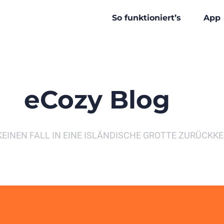
So funktioniert’s
App
eCozy Blog
KEINEN FALL IN EINE ISLÄNDISCHE GROTTE ZURÜCKK